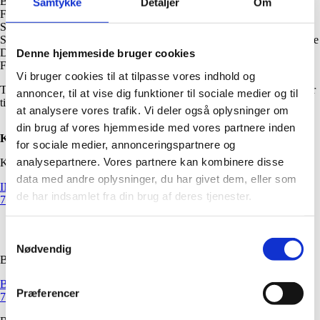
Beckett-Fonden, Gangstedfonden, Hannibal Sanders Fond, 15. Juni
Samtykke
Detaljer
Om
Fonden, Oticon Fonden, Lasson Andersens Fond, BUPL's
Solidaritets- og kulturpulje, Grete og Sigurd Pedersens Fond,
Sportgoodsfonden, Toyota-Fonden, Wilhelm Hansen Fonden, Danske
Dramatikere, Solar Fonden af 1978 og Kaptajn Aage Nielsens
Denne hjemmeside bruger cookies
Familiefond, Lauritsen Fonden.
Vi bruger cookies til at tilpasse vores indhold og
Teatret takker såvel Københavns Kommune som alle private fonde for
annoncer, til at vise dig funktioner til sociale medier og til
tilskuddet.
at analysere vores trafik. Vi deler også oplysninger om
din brug af vores hjemmeside med vores partnere inden
KONTAKT OS
for sociale medier, annonceringspartnere og
analysepartnere. Vores partnere kan kombinere disse
KONTOR
data med andre oplysninger, du har givet dem, eller som
INFO@DETLILLETEATER.DK
de har indsamlet fra din brug af deres tjenester.
70 87 52 20
Samtykkevalg
Nødvendig
BILLETTER
BILLET@DETLILLETEATER.DK
Præferencer
70 87 52 20