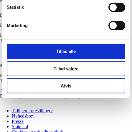
Billettelefonen er åben tirsdag og torsdag kl. 10.00-13.00
Statistik
FIND OS HER
DET LILLE TEATER
Marketing
LAVENDELSTRÆDE 5-7
1462 KØBENHAVN K
Tillad alle
MARIONET TEATRET
Tillad valgte
KRONPRINSESSEGADE 21
1306 KØBENHAVN K
Afvis
Adgang via Kongens Have
Forestillinger i Marionet Teatret er gratis og kræver ikke billet
Tidligere forestillinger
Nyhedsbrev
Sidefod
Presse
Støttet af
Cookies og privatlivspolitik