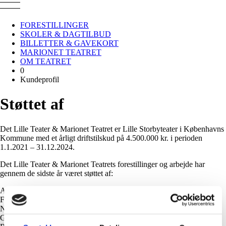
Gå
til
hovedindhold
FORESTILLINGER
SKOLER & DAGTILBUD
Primær
BILLETTER & GAVEKORT
navigation
MARIONET TEATRET
OM TEATRET
0
Kundeprofil
Støttet af
Det Lille Teater & Marionet Teatret er Lille Storbyteater i Københavns
Kommune med et årligt driftstilskud på 4.500.000 kr. i perioden
1.1.2021 – 31.12.2024.
Det Lille Teater & Marionet Teatrets forestillinger og arbejde har
gennem de sidste år været støttet af:
A. P. Møller og Hustru Chastine Mc-Kinney Møllers Fond til almene
Formaal, Bikubenfonden, Tuborgfondet, L. Zeuthens Mindelegat,
Nationalbankens Jubilæumsfond af 1968, Nordea-Fonden, Konsul
George Jorck & Hustru Emma Jorck's Fond, FrederiksbergFonden,