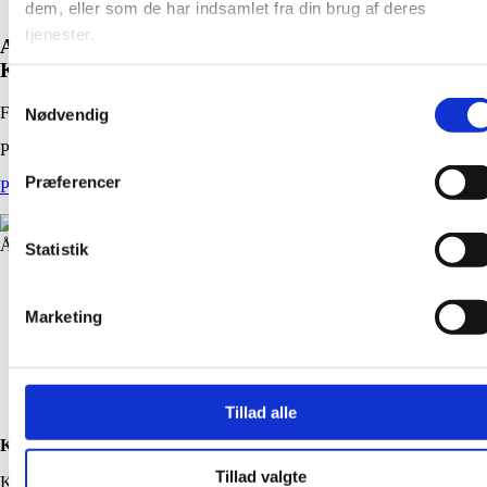
dem, eller som de har indsamlet fra din brug af deres
tjenester.
ARNARULUNNGUAQ – DEN STORE LILLE
KVINDE
Samtykkevalg
Fotograf: Daniel Bødker Sørensen
Nødvendig
Plakatillustrator: Kathrina Skarðsá
Præferencer
Pressemeddelelse
Åben billedegalleri
Statistik
Marketing
Tillad alle
KONTAKT OS
Tillad valgte
KONTOR