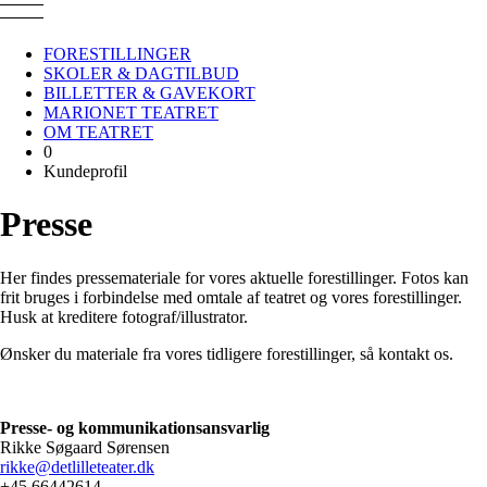
Gå
til
hovedindhold
FORESTILLINGER
SKOLER & DAGTILBUD
Primær
BILLETTER & GAVEKORT
navigation
MARIONET TEATRET
OM TEATRET
0
Kundeprofil
Presse
Her findes pressemateriale for vores aktuelle forestillinger. Fotos kan
frit bruges i forbindelse med omtale af teatret og vores forestillinger.
Husk at kreditere fotograf/illustrator.
Ønsker du materiale fra vores tidligere forestillinger, så kontakt os.
Presse- og kommunikationsansvarlig
Rikke Søgaard Sørensen
rikke@detlilleteater.dk
+45 66442614