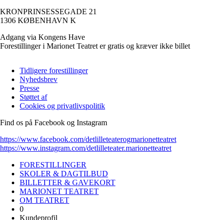
KRONPRINSESSEGADE 21
1306 KØBENHAVN K
Adgang via Kongens Have
Forestillinger i Marionet Teatret er gratis og kræver ikke billet
Tidligere forestillinger
Nyhedsbrev
Sidefod
Presse
Støttet af
Cookies og privatlivspolitik
Find os på Facebook og Instagram
https://www.facebook.com/detlilleteaterogmarionetteatret
https://www.instagram.com/detlilleteater.marionetteatret
FORESTILLINGER
SKOLER & DAGTILBUD
BILLETTER & GAVEKORT
MARIONET TEATRET
OM TEATRET
0
Kundeprofil